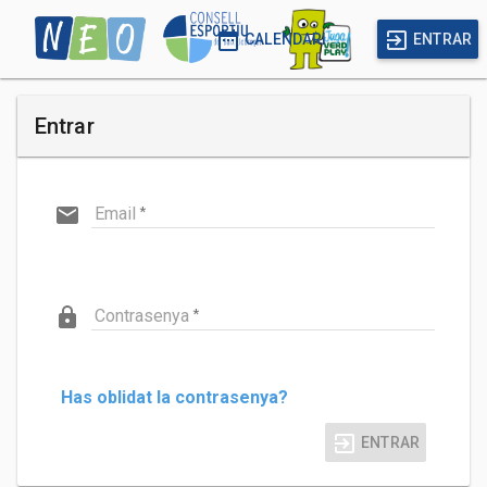
date_range
exit_to_app
CALENDARI
ENTRAR
Entrar
Email
Contrasenya
Has oblidat la contrasenya?
ENTRAR